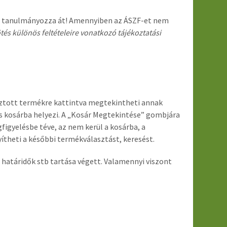
lenül tanulmányozza át! Amennyiben az ÁSZF-et nem
és különös feltételeire vonatkozó tájékoztatási
asztott termékre kattintva megtekintheti annak
s kosárba helyezi. A „Kosár Megtekintése” gombjára
figyelésbe téve, az nem kerül a kosárba, a
ítheti a későbbi termékválasztást, keresést.
ó határidők stb tartása végett. Valamennyi viszont