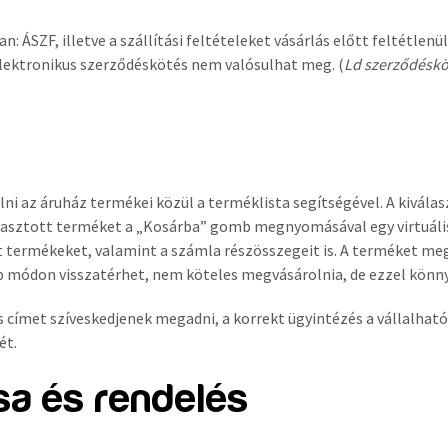
n: ÁSZF, illetve a szállítási feltételeket vásárlás előtt feltét
elektronikus szerződéskötés nem valósulhat meg. (
Ld szerződésköt
lni az áruház termékei közül a terméklista segítségével. A kivál
álasztott terméket a „Kosárba” gomb megnyomásával egy virtuáli
t termékeket, valamint a számla részösszegeit is. A terméket meg
bb módon visszatérhet, nem köteles megvásárolnia, de ezzel könny
s címet szíveskedjenek megadni, a korrekt ügyintézés a vállalhat
ét.
sa és rendelés