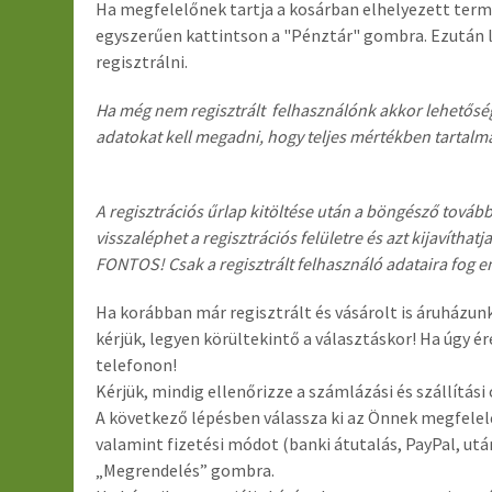
Ha megfelelőnek tartja a kosárban elhelyezett term
egyszerűen kattintson a "Pénztár" gombra. Ezután le
regisztrálni.
Ha még nem regisztrált felhasználónk akkor lehetősége 
adatokat kell megadni, hogy teljes mértékben tartalm
A regisztrációs űrlap kitöltése után a böngésző tovább
visszaléphet a regisztrációs felületre és azt kijavíth
FONTOS! Csak a regisztrált felhasználó adataira fog e
Ha korábban már regisztrált és vásárolt is áruházunk
kérjük, legyen körültekintő a választáskor! Ha úgy é
telefonon!
Kérjük, mindig ellenőrizze a számlázási és szállítási 
A következő lépésben válassza ki az Önnek megfelelő
valamint fizetési módot (banki átutalás, PayPal, ut
„Megrendelés” gombra.