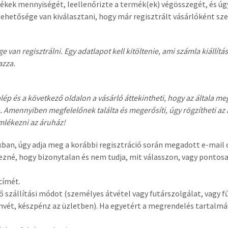
ékek mennyiségét, leellenőrizte a termék(ek) végösszegét, és úg
hetősége van kiválasztani, hogy már regisztrált vásárlóként szer
van regisztrálni. Egy adatlapot kell kitöltenie, ami számla kiállít
azza.
lép és a következő oldalon a vásárló áttekintheti, hogy az általa me
atja. Amennyiben megfelelőnek találta és megerősíti, úgy rögzítheti
mlékezni az áruház!
ban, úgy adja meg a korábbi regisztráció során megadott e-mail c
rezné, hogy bizonytalan és nem tudja, mit válasszon, vagy pontosa
címét.
 szállítási módot (személyes átvétel vagy futárszolgálat, vagy fű
ánvét, készpénz az üzletben). Ha egyetért a megrendelés tartalmá