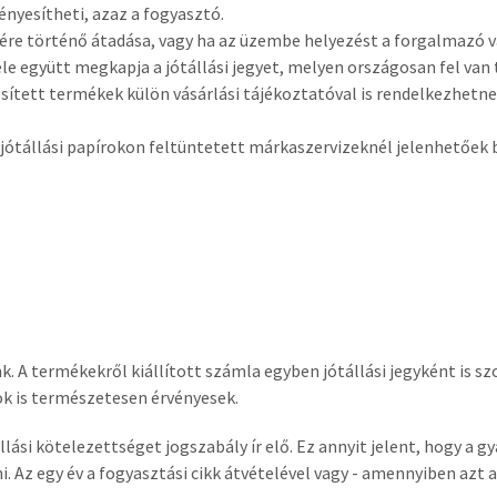
vényesítheti, azaz a fogyasztó.
észére történő átadása, vagy ha az üzembe helyezést a forgalmazó
le együtt megkapja a jótállási jegyet, melyen országosan fel van t
kesített termékek külön vásárlási tájékoztatóval is rendelkezhetn
a jótállási papírokon feltüntetett márkaszervizeknél jelenhetőek 
 A termékekről kiállított számla egyben jótállási jegyként is szol
ok is természetesen érvényesek.
lási kötelezettséget jogszabály ír elő. Ez annyit jelent, hogy a 
. Az egy év a fogyasztási cikk átvételével vagy - amennyiben azt