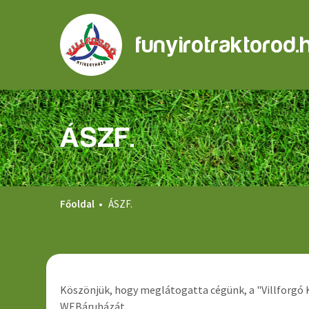
funyirotraktorod.
ÁSZF.
Főoldal
ÁSZF.
Köszönjük, hogy meglátogatta cégünk, a "Villforgó Ke
WEBáruházát.