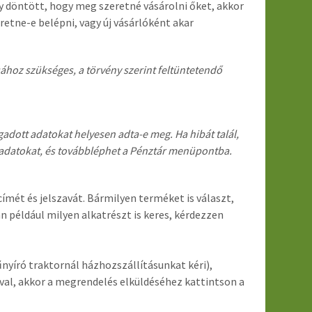
y döntött, hogy meg szeretné vásárolni őket, akkor
etne-e belépni, vagy új vásárlóként akar
ásához szükséges, a törvény szerint feltüntetendő
gadott adatokat helyesen adta-e meg. Ha hibát talál,
 az adatokat, és továbbléphet a Pénztár menüpontba.
ímét és jelszavát. Bármilyen terméket is választ,
n például milyen alkatrészt is keres, kérdezzen
nyíró traktornál házhozszállításunkat kéri),
val, akkor a megrendelés elküldéséhez kattintson a