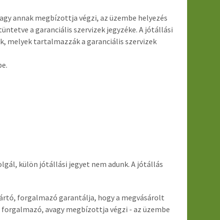
 vagy annak megbízottja végzi, az üzembe helyezés
üntetve a garanciális szervizek jegyzéke. A jótállási
ek, melyek tartalmazzák a garanciális szervizek
be.
gál, külön jótállási jegyet nem adunk. A jótállás
gyártó, forgalmazó garantálja, hogy a megvásárolt
 a forgalmazó, avagy megbízottja végzi - az üzembe