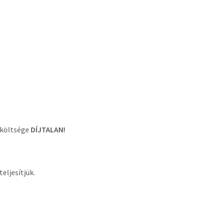
 költsége
DÍJTALAN!
eljesítjük.