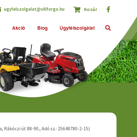
ugyfelszolgalat@villforgo.hu
Kosár
k
Akció
Blog
Ügyfélszolgálat
 Rákóczi út 88-90., Adó sz.: 25648780-2-15)