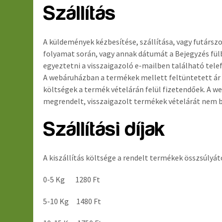
Szállítás
A küldemények kézbesítése, szállítása, vagy futárszo
folyamat során, vagy annak dátumát a Bejegyzés fülbe
egyeztetni a visszaigazoló e-mailben található tel
A webáruházban a termékek mellett feltüntetett ár b
költségek a termék vételárán felül fizetendőek. A 
megrendelt, visszaigazolt termékek vételárát nem b
Szállítási díjak
A kiszállítás költsége a rendelt termékek összsúlyá
0-5 Kg 1280 Ft
5-10 Kg 1480 Ft