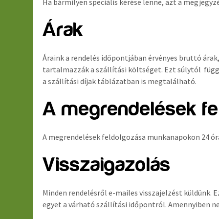
Ha bármilyen speciális kérése lenne, azt a megjegyz
Árak
Áraink a rendelés időpontjában érvényes bruttó ára
tartalmazzák a szállítási költséget. Ezt súlytól füg
a szállítási díjak táblázatban is megtalálható.
A megrendelések fe
A megrendelések feldolgozása munkanapokon 24 órán 
Visszaigazolás
Minden rendelésről e-mailes visszajelzést küldünk. E
egyet a várható szállítási időpontról. Amennyiben ne