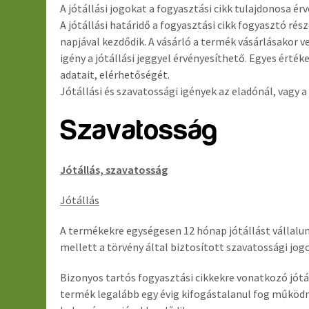
A jótállási jogokat a fogyasztási cikk tulajdonosa ér
A jótállási határidő a fogyasztási cikk fogyasztó r
napjával kezdődik. A vásárló a termék vásárlásakor ve
igény a jótállási jeggyel érvényesíthető. Egyes érté
adatait, elérhetőségét.
Jótállási és szavatossági igények az eladónál, vagy 
Szavatosság
Jótállás, szavatosság
Jótállás
A termékekre egységesen 12 hónap jótállást vállalunk.
mellett a törvény által biztosított szavatossági jog
Bizonyos tartós fogyasztási cikkekre vonatkozó jótál
termék legalább egy évig kifogástalanul fog működni