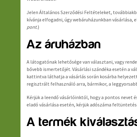
Jelen Általános Szerződési Feltételeket, továbbiakba
kívánja elfogadni, úgy webáruházunkban vásárlása, 
pont.
)
Az áruházban
A látogatónak lehetősége van választani, vagy rende
bővebb ismertetőjét. Vásárlási szándéka esetén a v
kattintva láthatja a vásárlás során kosárba helyezet
regisztrált felhasználó arra, bármikor, a leggyorsa
Kérjük a leendő vásárlóinktól, hogy a pontos nevet é
eladó vásárlása esetén, kérjük adószáma feltüntetés
A termék kiválasztá