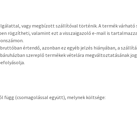
lgálattal, vagy megbízott szállítóval történik. A termék várható s
n rögzítheti, valamint ezt a visszaigazoló e-mail is tartalmazza
efonszámon.
ruttóban értendő, azonban ez egyéb jelzés hiányában, a szállítás
webáruházban szereplő termékek vételára megváltoztatásának jogá
efolyásolja.
tól függ (csomagolással együtt), melynek költsége: