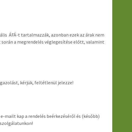
uális ÁFÁ-t tartalmazzák, azonban ezek az árak nem
at során a megrendelés véglegesítése előtt, valamint
olást, kérjük, feltétlenül jelezze!
 e-mailt kap a rendelés beérkezéséről és (később)
élszolgálatunkon!