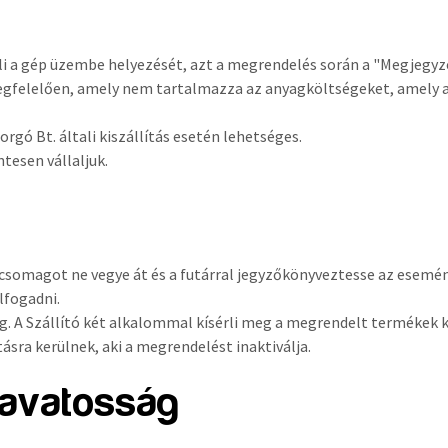
a gép üzembe helyezését, azt a megrendelés során a "Megjegyzés
egfelelően, amely nem tartalmazza az anyagköltségeket, amely a
rgó Bt. általi kiszállítás esetén lehetséges.
esen vállaljuk.
 csomagot ne vegye át és a futárral jegyzőkönyveztesse az esemé
lfogadni.
g. A Szállító két alkalommal kísérli meg a megrendelt termékek 
ásra kerülnek, aki a megrendelést inaktiválja.
zavatosság