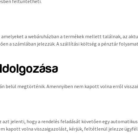
ésben feltüntetheti.
k, amelyeket a webáruházban a termékek mellett találnak, az akt
gően a számlában jelezzük. A szállítási költség a pénztár folyam
ldolgozása
belül megtörténik. Amennyiben nem kapott volna erről visszaigaz
z azt jelenti, hogy a rendelés feladását követően egy automatikus
m kapott volna visszaigazolást, kérjük, feltétlenül jelezze ügyf