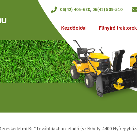
,
06(42) 405-680
06(42) 509-510
hu
Kezdőoldal
Fűnyíró traktoro
reskedelmi Bt." továbbiakban: eladó (székhely: 4400 Nyíregyháza,