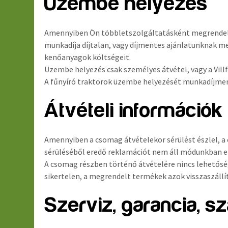
Üzembe helyezés
Amennyiben Ön többletszolgáltatásként megrendeli 
munkadíja díjtalan, vagy díjmentes ajánlatunknak m
kenőanyagok költségeit.
Üzembe helyezés csak személyes átvétel, vagy a Villfo
A fűnyíró traktorok üzembe helyezését munkadíjment
Átvételi információk
Amennyiben a csomag átvételekor sérülést észlel, a
sérüléséből eredő reklamációt nem áll módunkban e
A csomag részben történő átvételére nincs lehetősé
sikertelen, a megrendelt termékek azok visszaszállít
Szerviz, garancia, s