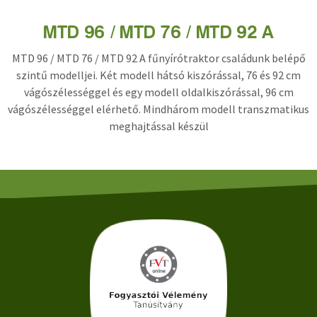
MTD 96 / MTD 76 / MTD 92 A
MTD 96 / MTD 76 / MTD 92 A fűnyírótraktor családunk belépő
szintű modelljei. Két modell hátsó kiszórással, 76 és 92 cm
vágószélességgel és egy modell oldalkiszórással, 96 cm
vágószélességgel elérhető. Mindhárom modell transzmatikus
meghajtással készül