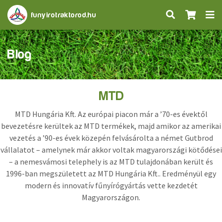
funyirotraktorod.hu
Blog
MTD
MTD Hungária Kft. Az európai piacon már a ’70-es évektől
bevezetésre kerültek az MTD termékek, majd amikor az amerikai
vezetés a ’90-es évek közepén felvásárolta a német Gutbrod
vállalatot – amelynek már akkor voltak magyarországi kötődései
– a nemesvámosi telephely is az MTD tulajdonában került és
1996-ban megszületett az MTD Hungária Kft.. Eredményül egy
modern és innovatív fűnyírógyártás vette kezdetét
Magyarországon.