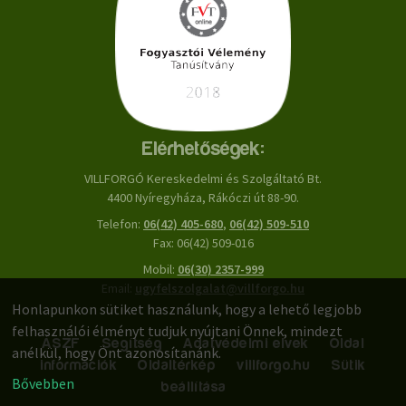
Elérhetőségek:
VILLFORGÓ Kereskedelmi és Szolgáltató Bt.
4400 Nyíregyháza, Rákóczi út 88-90.
Telefon:
06(42) 405-680
,
06(42) 509-510
Fax: 06(42) 509-016
Mobil:
06(30) 2357-999
Email:
ugyfelszolgalat@villforgo.hu
Honlapunkon sütiket használunk, hogy a lehető legjobb
felhasználói élményt tudjuk nyújtani Önnek, mindezt
ÁSZF
Segítség
Adatvédelmi elvek
Oldal
anélkül, hogy Önt azonosítanánk.
információk
Oldaltérkép
villforgo.hu
Sütik
Bővebben
beállítása