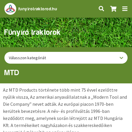
funyirotraktorod.hu
Fűnyíró traktorok
Válasszon kategóriát
MTD
Az MTD Products története több mint 75 évvel ezelőttre
nyúlik vissza, Az amerikai anyavállalatnak a „Modern Tool and
Die Company” nevet adták. Az európai piacon 1970-ben
kerültek bevezetésre. A név- és profilváltás 1996-ban
kezdődött meg, amelynek során létrejött az MTD Hungária
Kft. A termékeiket nagyházakon és szakkereskedőiken